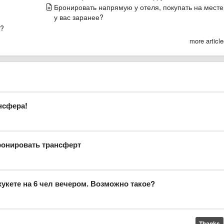
Бронировать напрямую у отеля, покупать на месте
у вас заранее?
и?
more articl
нсфера!
ронировать трансферт
укете на 6 чел вечером. Возможно такое?
Thanks