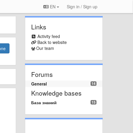
EN
Sign in / Sign up
Links
Activity feed
Back to website
Our team
one
Forums
General
14
Knowledge bases
База знаний
15