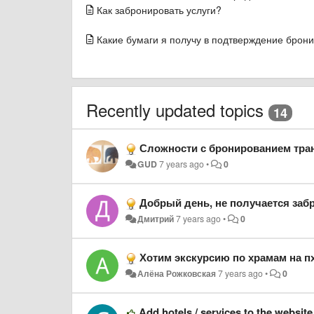
Как забронировать услуги?
Какие бумаги я получу в подтверждение брон
Recently updated topics
14
Сложности с бронированием тра
GUD
7 years ago
•
0
Добрый день, не получается заб
Дмитрий
7 years ago
•
0
Хотим экскурсию по храмам на пх
Алёна Рожковская
7 years ago
•
0
Add hotels / services to the website