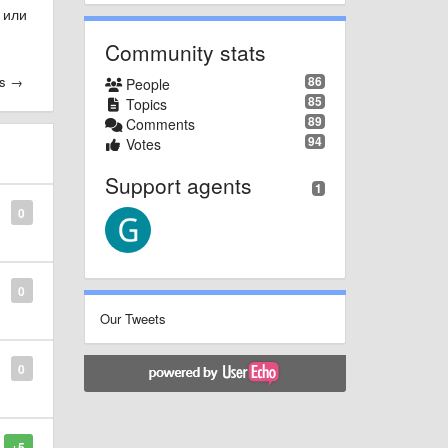
 или
Community stats
es →
86
People
85
Topics
89
Comments
94
Votes
Support agents
1
0
0
Our Tweets
0
+5