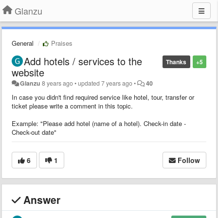
Glanzu
General
Praises
Add hotels / services to the
Thanks
+5
website
Glanzu
8 years ago
•
updated
7 years ago
•
40
In case you didn't find required service like hotel, tour, transfer or
ticket please write a comment in this topic.
Example: "Please add hotel (name of a hotel). Check-in date -
Check-out date"
6
1
Follow
Answer