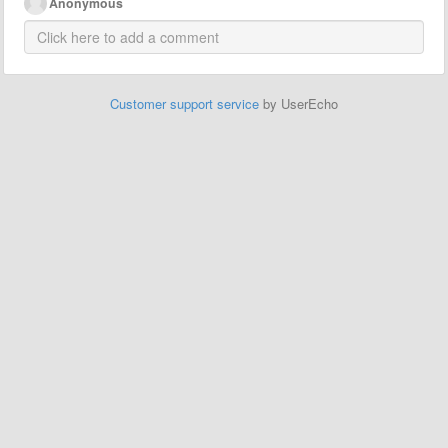
Anonymous
Customer support service
by UserEcho