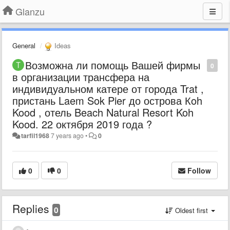
Glanzu
General
Ideas
Возможна ли помощь Вашей фирмы
0
в организации трансфера на
индивидуальном катере от города Trat ,
пристань Laem Sok Pier до острова Кoh
Kood , отель Beach Natural Resort Koh
Kood. 22 октября 2019 года ?
tarfil1968
7 years ago
•
0
0
0
Follow
Replies
0
Oldest first