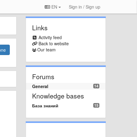
EN
Sign in / Sign up
Links
Activity feed
Back to website
Our team
one
Forums
General
14
Knowledge bases
База знаний
15