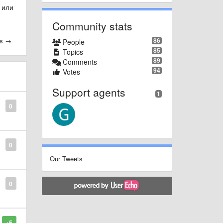
 или
Community stats
es →
86
People
85
Topics
89
Comments
94
Votes
Support agents
1
0
0
Our Tweets
0
+5