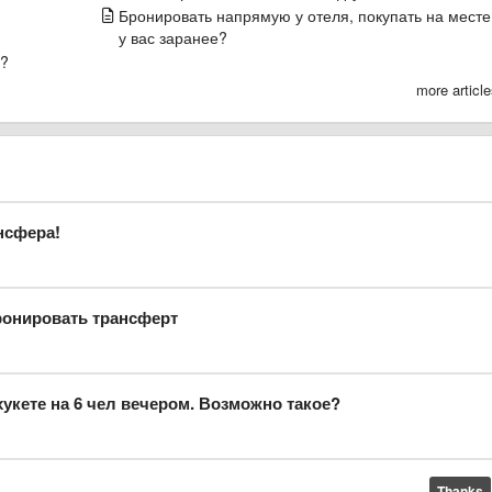
Бронировать напрямую у отеля, покупать на месте
у вас заранее?
и?
more articl
нсфера!
ронировать трансферт
укете на 6 чел вечером. Возможно такое?
Thanks