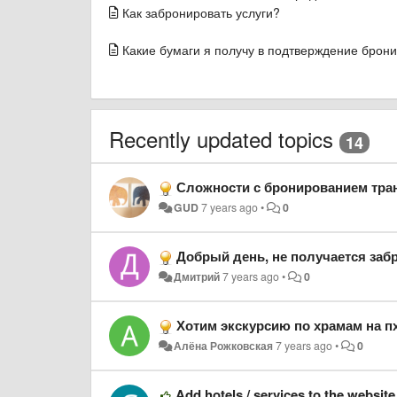
Как забронировать услуги?
Какие бумаги я получу в подтверждение брон
Recently updated topics
14
Сложности с бронированием тра
GUD
7 years ago
•
0
Добрый день, не получается заб
Дмитрий
7 years ago
•
0
Хотим экскурсию по храмам на пх
Алёна Рожковская
7 years ago
•
0
Add hotels / services to the website