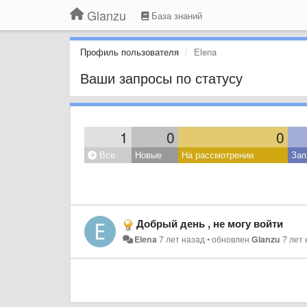
Glanzu
База знаний
Профиль пользователя
Elena
Ваши запросы по статусу
1
0
0
Все
Новые
На рассмотрении
Зап
Добрый день , не могу войти
Elena
7 лет назад
•
обновлен
Glanzu
7 лет