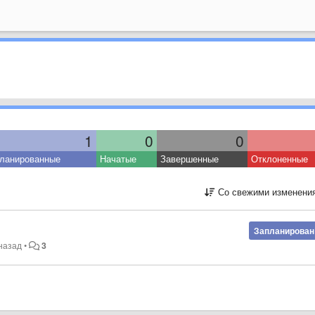
1
0
0
ланированные
Начатые
Завершенные
Отклоненные
Со свежими изменени
Запланирован
 назад
•
3