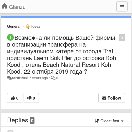
Glanzu
General
Ideas
Возможна ли помощь Вашей фирмы
0
в организации трансфера на
индивидуальном катере от города Trat ,
пристань Laem Sok Pier до острова Кoh
Kood , отель Beach Natural Resort Koh
Kood. 22 октября 2019 года ?
tarfil1968
7 years ago
•
0
0
0
Follow
Replies
0
Oldest first