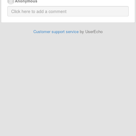
Anonymous
Customer support service
by UserEcho