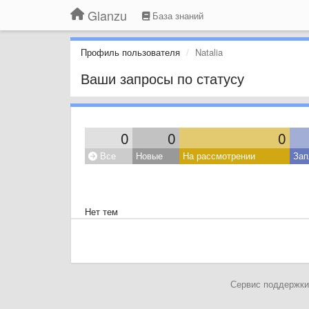
Glanzu
База знаний
Профиль пользователя
Natalia
Ваши запросы по статусу
0
0
0
Все
Новые
На рассмотрении
Зап
Нет тем
Сервис поддержки