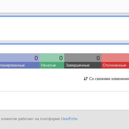
0
0
0
ланированные
Начатые
Завершенные
Отклоненные
Со свежими изменени
 клиентов работает на платформе
UserEcho