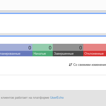
0
0
0
ланированные
Начатые
Завершенные
Отклоненные
Со свежими изменени
 клиентов работает на платформе
UserEcho