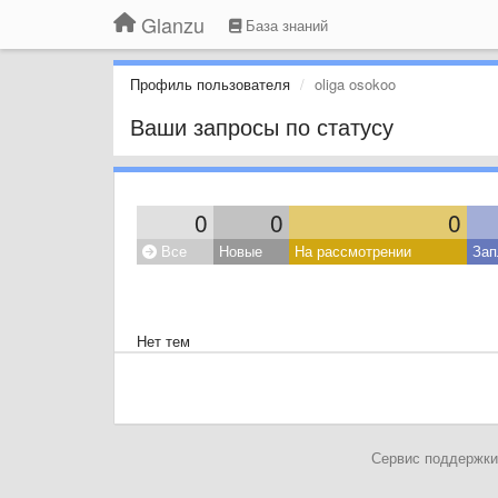
Glanzu
База знаний
Профиль пользователя
oliga osokoo
Ваши запросы по статусу
0
0
0
Все
Новые
На рассмотрении
Зап
Нет тем
Сервис поддержки